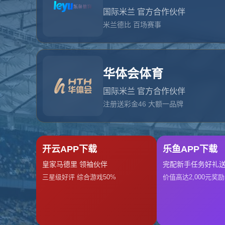
问：这个杯子是什么材质的？安全吗？
答：咱们这款杯子用的是食品级304不锈钢
证，装热水不会释放有害物质，小孩和孕妇都
问：衣服尺码怎么选？我160cm/50kg选M还是L
问：图片和实物颜色差别大吗？
问：包裹收到时盒子破了，里面东西会坏吗？